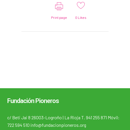
Print page
0
Likes
Fundación Pioneros
c/ Beti Jai 8 26003-Logroño | La Rioja T. 941 255 871 Móvil:
722 594 510 info@fundacionpioneros.org