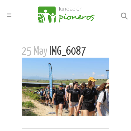
25 May
IMG_6087