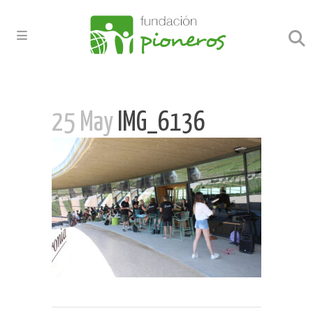
25 May
IMG_6136