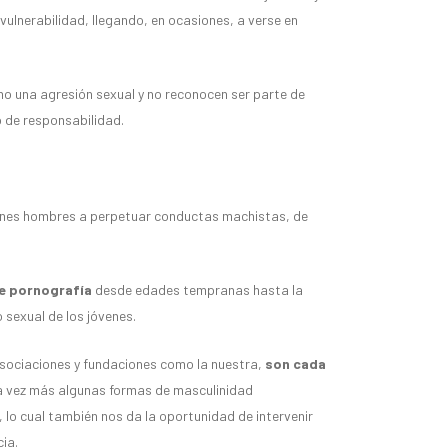
 vulnerabilidad, llegando, en ocasiones, a verse en
o una agresión sexual y no reconocen ser parte de
o de responsabilidad.
venes hombres a perpetuar conductas machistas, de
de pornografía
desde edades tempranas hasta la
o sexual de los jóvenes.
asociaciones y fundaciones como la nuestra,
son cada
a vez más algunas formas de masculinidad
 lo cual también nos da la oportunidad de intervenir
ia.