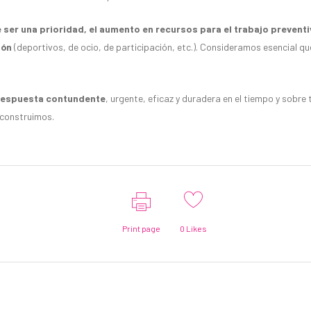
 ser una prioridad, el aumento en recursos para el trabajo preventi
ión
(deportivos, de ocio, de participación, etc.). Consideramos esencial 
respuesta contundente
, urgente, eficaz y duradera en el tiempo y sob
 construimos.
Print page
0
Likes