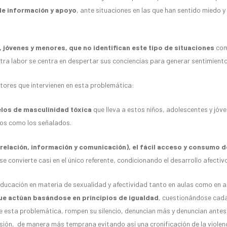
de información y apoyo
, ante situaciones en las que han sentido miedo y
, jóvenes y menores, que no identifican este tipo de situaciones
com
tra labor se centra en despertar sus conciencias para generar sentimient
ores que intervienen en esta problemática:
los de masculinidad tóxica
que lleva a estos niños, adolescentes y jó
tos como los señalados.
 relación, información y comunicación), el fácil acceso y consumo 
se convierte casi en el único referente, condicionando el desarrollo afectiv
educación en materia de sexualidad y afectividad tanto en aulas como en 
que actúan basándose en principios de igualdad
, cuestionándose cad
e esta problemática, rompen su silencio, denuncian más y denuncian antes,
sión, de manera más temprana evitando así una cronificación de la violenc