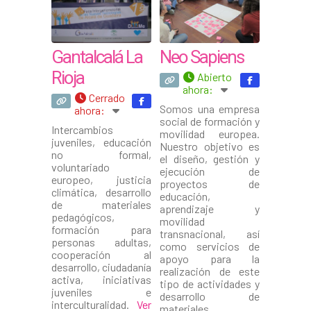
Gantalcalá La
Neo Sapiens
Rioja
Abierto
ahora
:
Cerrado
Somos una empresa
ahora
:
social de formación y
Intercambios
movilidad europea.
juveniles, educación
Nuestro objetivo es
no formal,
el diseño, gestión y
voluntariado
ejecución de
europeo, justicia
proyectos de
climática, desarrollo
educación,
de materiales
aprendizaje y
pedagógicos,
movilidad
formación para
transnacional, así
personas adultas,
como servicios de
cooperación al
apoyo para la
desarrollo, ciudadanía
realización de este
activa, iniciativas
tipo de actividades y
juveniles e
desarrollo de
interculturalidad.
Ver
materiales