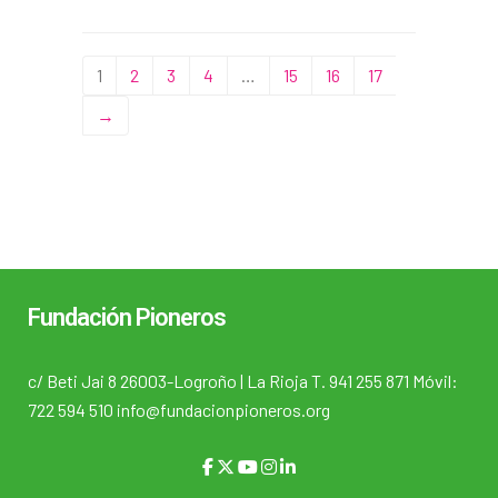
1
2
3
4
…
15
16
17
→
Fundación Pioneros
c/ Beti Jai 8 26003-Logroño | La Rioja T. 941 255 871 Móvil:
722 594 510 info@fundacionpioneros.org