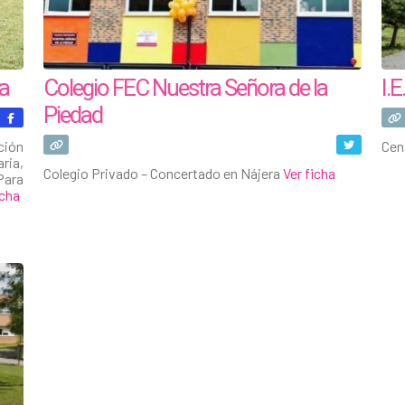
ra
Colegio FEC Nuestra Señora de la
I.
Piedad
ción
Cen
ria,
Colegio Privado – Concertado en Nájera
Ver ficha
Para
icha