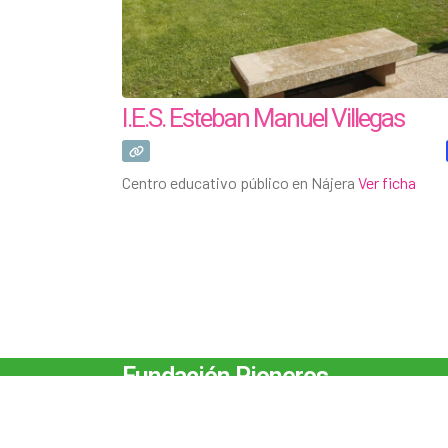
I.E.S. Esteban Manuel Villegas
Centro educativo público en Nájera
Ver ficha
Fundación Pioneros
c/ Beti Jai 8 26003-Logroño | La Rioja T. 941 255 871