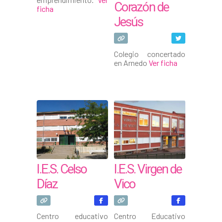
Corazón de
ficha
Jesús
Colegio concertado
en Arnedo
Ver ficha
I.E.S. Celso
I.E.S. Virgen de
Díaz
Vico
Centro educativo
Centro Educativo