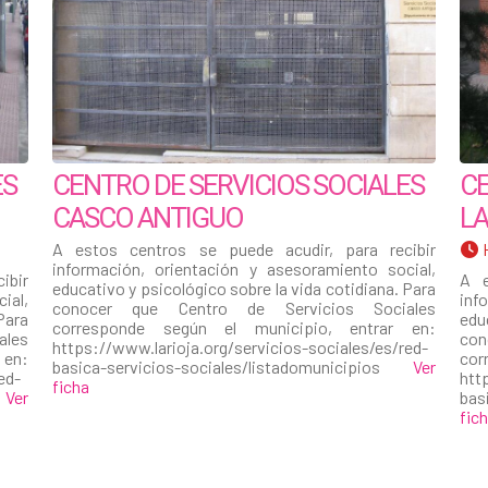
ES
CENTRO DE SERVICIOS SOCIALES
CE
CASCO ANTIGUO
LA
A estos centros se puede acudir, para recibir
información, orientación y asesoramiento social,
ibir
A e
educativo y psicológico sobre la vida cotidiana. Para
ial,
inf
conocer que Centro de Servicios Sociales
Para
edu
corresponde según el municipio, entrar en:
les
co
https://www.larioja.org/servicios-sociales/es/red-
 en:
cor
basica-servicios-sociales/listadomunicipios
Ver
ed-
htt
ficha
s
Ver
bas
fic