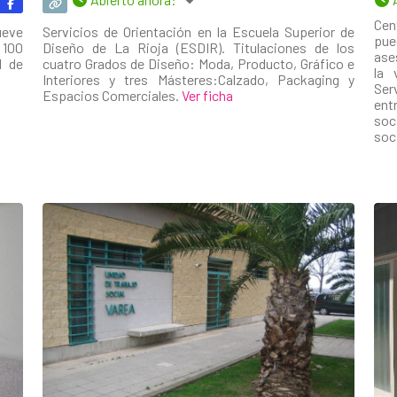
Cen
ueve
Servicios de Orientación en la Escuela Superior de
pue
 100
Diseño de La Rioja (ESDIR). Titulaciones de los
ase
l de
cuatro Grados de Diseño: Moda, Producto, Gráfico e
la 
Interiores y tres Másteres:Calzado, Packaging y
Ser
Espacios Comerciales.
Ver ficha
ent
soc
soc