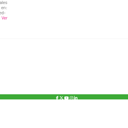
les
 en:
ed-
s
Ver
Copyright 2026 – Fundación Pioneros
Política de privacidad
Política de cookies