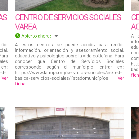
AS
CENTRO DE SERVICIOS SOCIALES
CE
VAREA
A
Abierto ahora
:
A e
inf
ibir
A estos centros se puede acudir, para recibir
edu
ial,
información, orientación y asesoramiento social,
co
Para
educativo y psicológico sobre la vida cotidiana. Para
cor
les
conocer que Centro de Servicios Sociales
htt
 en:
corresponde según el municipio, entrar en:
bas
ed-
https://www.larioja.org/servicios-sociales/es/red-
fic
s
Ver
basica-servicios-sociales/listadomunicipios
Ver
ficha