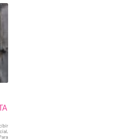
TA
ibir
ial,
Para