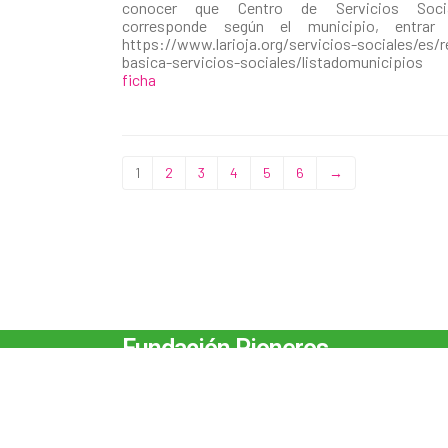
conocer que Centro de Servicios Socia
corresponde según el municipio, entrar
https://www.larioja.org/servicios-sociales/es/r
basica-servicios-sociales/listadomunicipio
ficha
1
2
3
4
5
6
→
Fundación Pioneros
c/ Beti Jai 8 26003-Logroño | La Rioja T. 941 255 871
Móvil: 722 594 510 info@fundacionpioneros.org