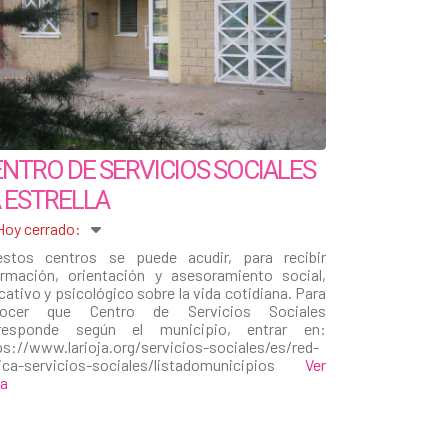
NTRO DE SERVICIOS SOCIALES
 ESTRELLA
Hoy cerrado
:
stos centros se puede acudir, para recibir
ormación, orientación y asesoramiento social,
cativo y psicológico sobre la vida cotidiana. Para
nocer que Centro de Servicios Sociales
responde según el municipio, entrar en:
ps://www.larioja.org/servicios-sociales/es/red-
ica-servicios-sociales/listadomunicipios
Ver
ha