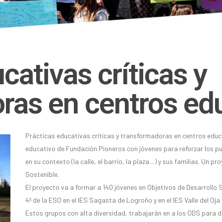
cativas críticas y
ras en centros ed
Prácticas educativas críticas y transformadoras en centros edu
educativo de Fundación Pioneros con jóvenes para reforzar los pue
en su contexto (la calle, el barrio, la plaza…) y sus familias. Un 
Sostenible.
El proyecto va a formar a 140 jóvenes en Objetivos de Desarrollo S
4º de la ESO en el IES Sagasta de Logroño y en el IES Valle del Oj
Estos grupos con alta diversidad, trabajarán en a los ODS para dis