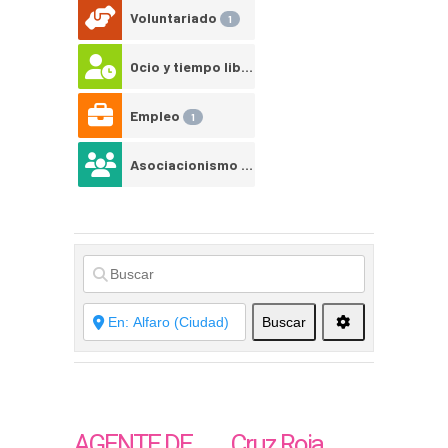
Voluntariado
1
Ocio y tiempo libre
1
Empleo
1
Asociacionismo juvenil
1
Buscar
AGENTE DE
Cruz Roja