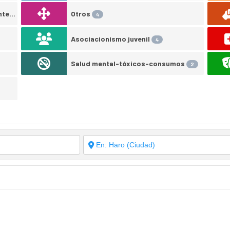
Atención a familias con adolescentes/jóvenes
Otros
4
4
Asociacionismo juvenil
4
Salud mental-tóxicos-consumos
2