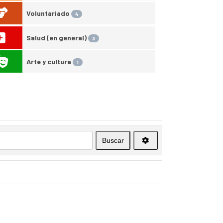
Voluntariado
4
Salud (en general)
3
Arte y cultura
1
Buscar