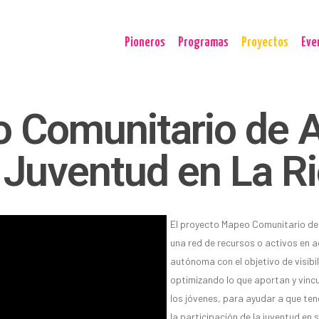
Pioneros
Programas
Proyectos
Eve
 Comunitario de A
 Juventud en La Ri
El proyecto Mapeo Comunitario de 
una red de recursos o activos en 
autónoma con el objetivo de visibil
optimizando lo que aportan y vincu
los jóvenes, para ayudar a que te
la participación de la juventud en