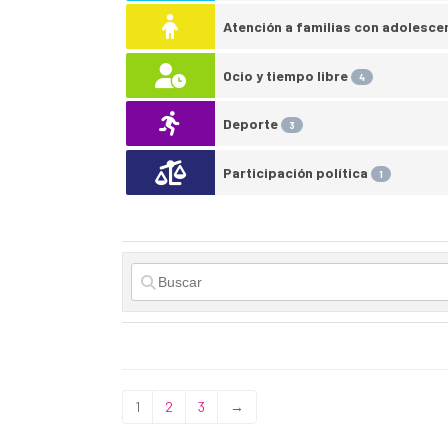
Ocio y tiempo libre
4
Deporte
3
Participación política
1
1
2
3
→