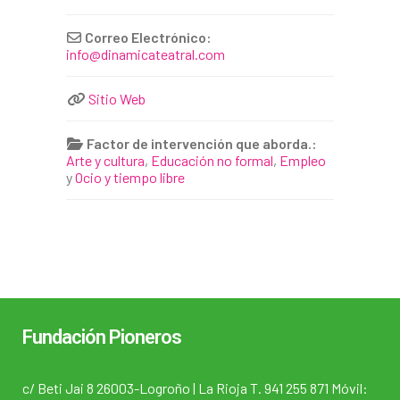
Correo Electrónico:
info
@
dinamicateatral.com
Sitio Web
Factor de intervención que aborda.:
Arte y cultura
,
Educación no formal
,
Empleo
y
Ocio y tiempo libre
Fundación Pioneros
c/ Beti Jai 8 26003-Logroño | La Rioja T. 941 255 871 Móvil: