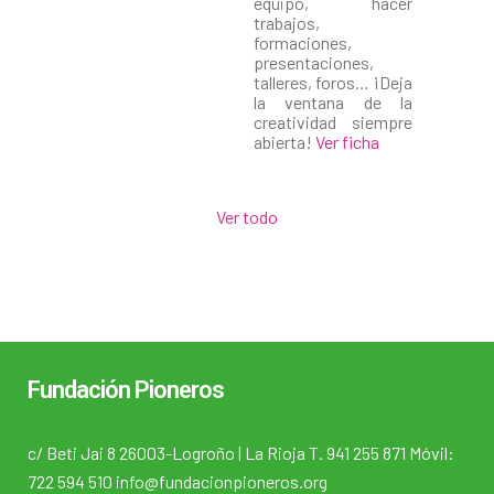
equipo, hacer
trabajos,
formaciones,
presentaciones,
talleres, foros… ¡Deja
la ventana de la
creatividad siempre
abierta!
Ver ficha
Ver todo
Fundación Pioneros
c/ Beti Jai 8 26003-Logroño | La Rioja T. 941 255 871 Móvil:
722 594 510 info@fundacionpioneros.org