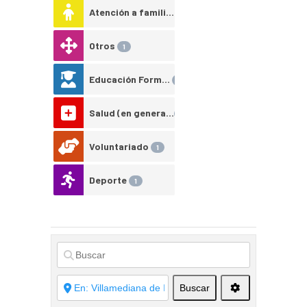
Atención a familias con adolescentes/jóvenes
Otros
1
Educación Formal
1
Salud (en general)
1
Voluntariado
1
Deporte
1
Buscar