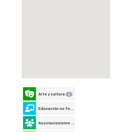
Arte y cultura
2
Educación no formal
2
Asociacionismo juvenil
2